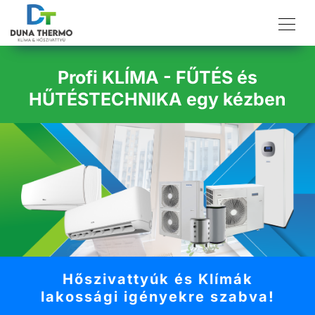
Profi KLÍMA - FŰTÉS és
HŰTÉSTECHNIKA egy kézben
Hőszivattyúk és Klímák
lakossági igényekre szabva!