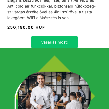
Elegáns készülék I feel, I set, Smart Air Flow és
Anti cold air funkciókkal, biztonsági hűtőközeg-
szivárgás érzékelővel és 4in1 szűrővel a tiszta
levegőért. WiFi előkészítés is van.
250,190.00 HUF
Vásárlás most!