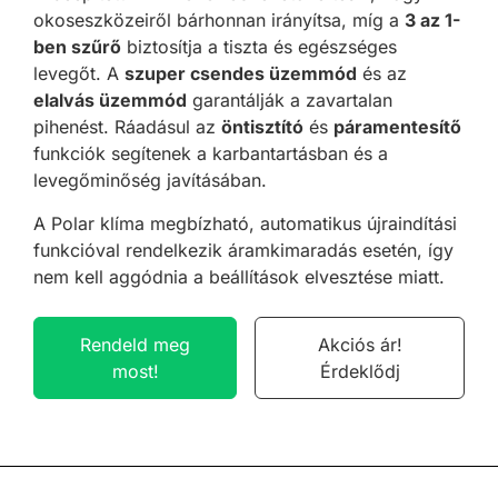
okoseszközeiről bárhonnan irányítsa, míg a
3 az 1-
ben szűrő
biztosítja a tiszta és egészséges
levegőt. A
szuper csendes üzemmód
és az
elalvás üzemmód
garantálják a zavartalan
pihenést. Ráadásul az
öntisztító
és
páramentesítő
funkciók segítenek a karbantartásban és a
levegőminőség javításában.
A Polar klíma megbízható, automatikus újraindítási
funkcióval rendelkezik áramkimaradás esetén, így
nem kell aggódnia a beállítások elvesztése miatt.
Rendeld meg
Akciós ár!
most!
Érdeklődj