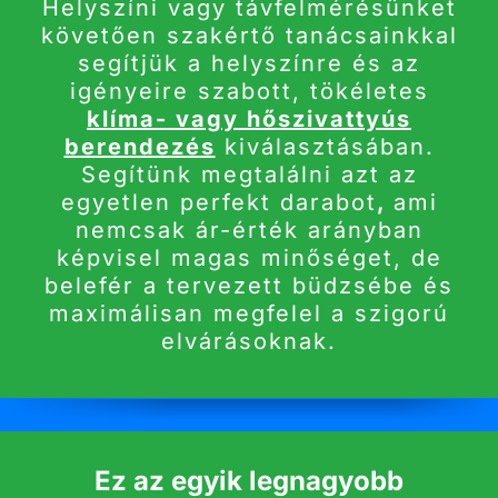
Helyszíni vagy távfelmérésünket
követően szakértő tanácsainkkal
segítjük a helyszínre és az
igényeire szabott, tökéletes
klíma- vagy hőszivattyús
berendezés
kiválasztásában.
Segítünk megtalálni azt az
egyetlen perfekt darabot
,
ami
nemcsak ár-érték arányban
képvisel magas minőséget, de
belefér a tervezett büdzsébe és
maximálisan megfelel a szigorú
elvárásoknak.
Ez az egyik legnagyobb