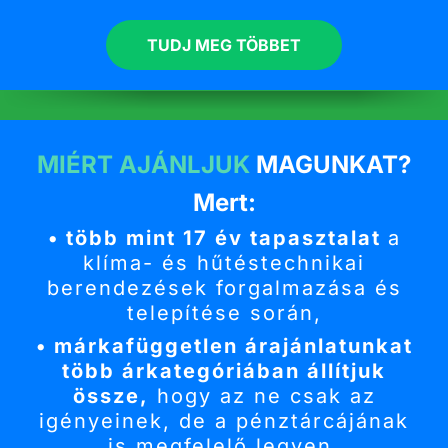
TUDJ MEG TÖBBET
MIÉRT AJÁNLJUK
MAGUNKAT?
Mert:
• több mint 17 év tapasztalat
a
klíma- és hűtéstechnikai
berendezések forgalmazása és
telepítése során,
• márkafüggetlen árajánlatunkat
több árkategóriában állítjuk
össze,
hogy az ne csak az
igényeinek, de a pénztárcájának
is megfelelő legyen,