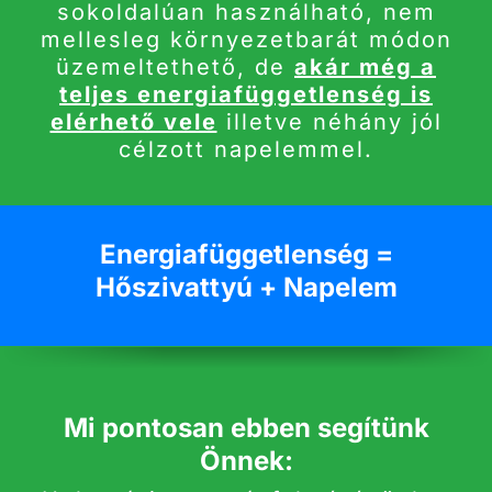
sokoldalúan használható, nem
mellesleg környezetbarát módon
üzemeltethető, de
akár még a
teljes energiafüggetlenség is
elérhető vele
illetve néhány jól
célzott napelemmel.
Energiafüggetlenség =
Hőszivattyú + Napelem
Mi pontosan ebben segítünk
Önnek: