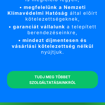
• megfelelünk a Nemzeti
Klímavédelmi Hatóság
által előírt
kötelezettségeknek,
• garanciát vállalunk
a telepített
berendezéseinkre,
• mindezt díjmentesen és
vásárlási kötelezettség nélkül
nyújtjuk.
TUDJ MEG TÖBBET
SZOLGÁLTATÁSAINKRÓL