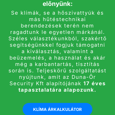
előnyünk:
Se klímák, se a hőszivattyúk és
más hűtéstechnikai
berendezések terén nem
ragadtunk le egyetlen márkánál.
Széles választékunkból, szakértő
segítségünkkel fogjuk támogatni
a kiválasztás, valamint a
beüzemelés, a használat és akár
még a karbantartás, tisztítás
során is. Teljeskörű szolgáltatást
nyújtunk, amit az Duna-Őr
Security Kft alapítójának
17 éves
tapasztalatára alapozunk.
KLÍMA ÁRKALKULÁTOR