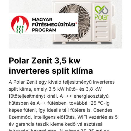
Polar Zenit 3,5 kw
inverteres split klíma
A Polar Zenit egy kiváló teljesítményű inverteres
split klíma, amely 3,5 kW hűtő- és 3,8 kW
fűtőteljesítményt kínál. A+++ energiaosztályú
hűtésben és A++ fűtésben, továbbá -25 °C-ig
képes fűteni, így ideális téli fűtésre is. Csendes
üzemmód, intelligens előfűtés, WiFi vezérlés és 5
év garancia teszik kiemelkedő választássá
lakossági használatra. Alkalmas 25-35 m²-es